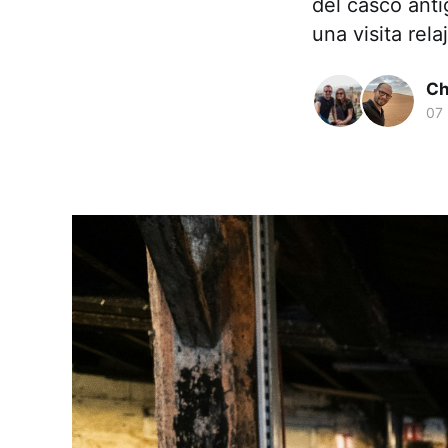
del casco anti
una visita rela
Ch
07