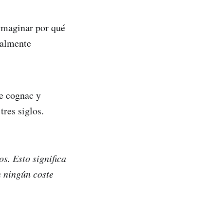
 imaginar por qué
ialmente
de cognac y
tres siglos.
os. Esto significa
n ningún coste