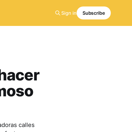
Sign in
Subscribe
 hacer
amoso
adoras calles