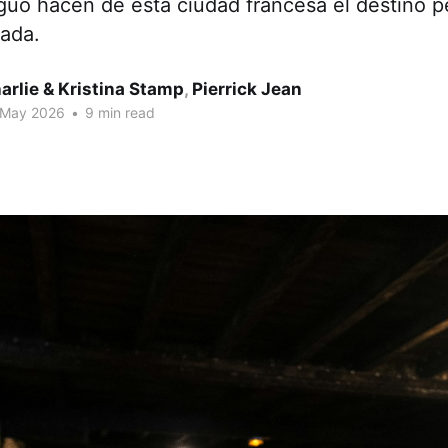
guo hacen de esta ciudad francesa el destino p
jada.
arlie & Kristina Stamp
,
Pierrick Jean
 May 2026
•
9 min read