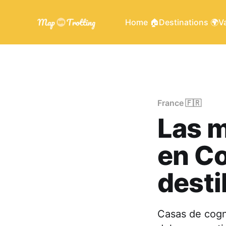
Home 🏠
Destinations 🌍
Va
France 🇫🇷
Las m
en Co
desti
Casas de cogn