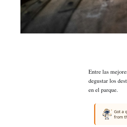
Entre las mejore
degustar los dest
en el parque.
Got a 
from t