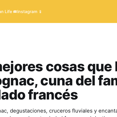
n Life 🚐
Instagram 📱
ejores cosas que
gnac, cuna del f
lado francés
ac, degustaciones, cruceros fluviales y encant