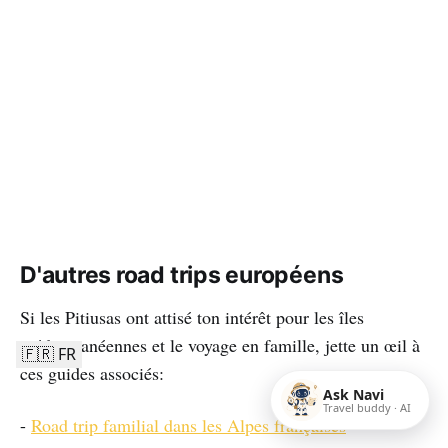
D'autres road trips européens
Si les Pitiusas ont attisé ton intérêt pour les îles
méditerranéennes et le voyage en famille, jette un œil à
🇫🇷 FR
ces guides associés:
Ask Navi
Travel buddy · AI
-
Road trip familial dans les Alpes françaises
—