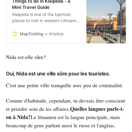
Things to do in Klaipeda - a
Mini Travel Guide
Klaipeda is one of the topmost
places to visit in western Lithuania.
Renowned for its wonderful old
town, ice-free port and unique
MapTrotting
Kristina
character, the city is worth
travelling to. And it sits by the
beautiful Baltic coast! I promise the
Nida est-elle sûre?
city will impress you with its
beautiful architecture, cobbled
str…
Oui, Nida est une ville sûre pour les touristes.
C'est une petite ville tranquille avec peu de criminalité.
Comme d'habitude, cependant, tu devrais être conscient
Quelles langues parle-t-
et prendre soin de tes affaires.
on à Nida?
Le lituanien est la langue principale, mais
beaucoup de gens parlent aussi le russe et l'anglais.