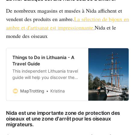
De nombreux magasins et musées à Nida affichent et
vendent des produits en ambre.
La sélection de bijoux en
ambre et d'artisanat est impressionnante.
Nida et le
monde des oiseaux
Things to Do in Lithuania - A
Travel Guide
This independent Lithuania travel
guide will help you discover the
country through the eyes of an
insider. Once the biggest country
MapTrotting
Kristina
in Europe - back in the 14th
Century - Lithuania is still,
surprisingly, undiscovered by
Nida est une importante zone de protection des
many. While Vilnius, deservedly,
oiseaux et une zone d'arrêt pour les oiseaux
receives a fair amount of attention,
migrateurs.
lots of…