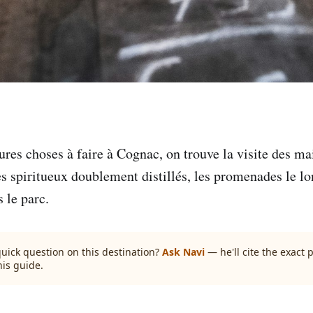
ures choses à faire à Cognac, on trouve la visite des m
s spiritueux doublement distillés, les promenades le lon
s le parc.
quick question on this destination?
Ask Navi
— he'll cite the exact
his guide.