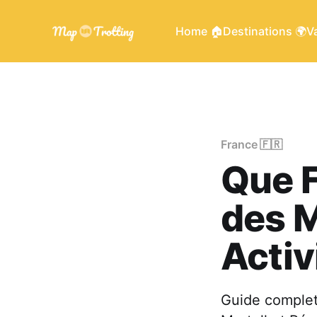
Home 🏠
Destinations 🌍
Va
France 🇫🇷
Que F
des M
Activ
Guide complet