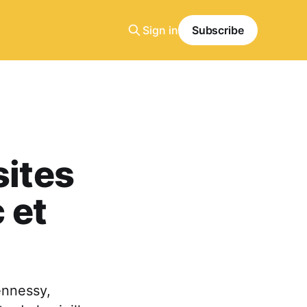
Sign in
Subscribe
sites
 et
ennessy,