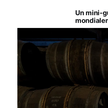
Un mini-g
mondiale