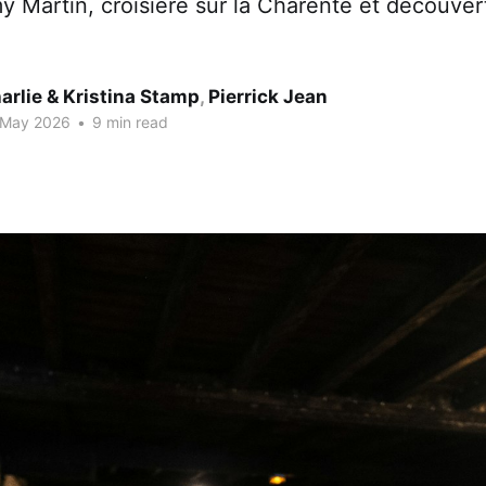
y Martin, croisière sur la Charente et découvert
arlie & Kristina Stamp
,
Pierrick Jean
 May 2026
•
9 min read