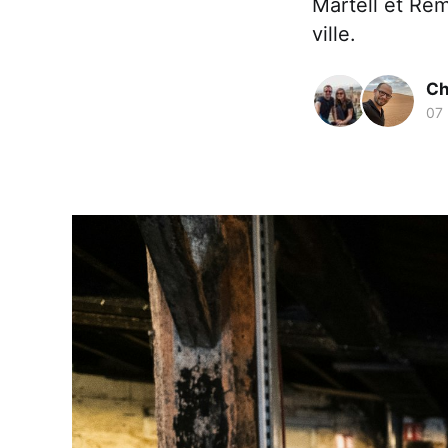
Martell et Rém
ville.
Ch
07