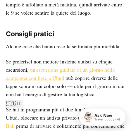
tempio è affollato a metà mattina, quindi arrivate entro
le 9 se volete sentire la quiete del luogo.
Consigli pratici
Alcune cose che hanno reso la settimana più morbida:
Se preferisci non mettere insieme autisti su cinque
escursioni,
un'escursione guidata di un giorno nella
campagna con base a Ubud
può coprire diverse delle
tappe sopra in un colpo solo — utile per il giorno in cui
non hai l'energia di gestire la tua logistica.
🇮🇹 IT
Se hai in programma più di due lunghe escursioni da
Ask Navi
Ubud, bloccare un autista privato tramite
Discover Cars
Travel buddy · AI
Bali
prima di arrivare è solitamente più conveniente che