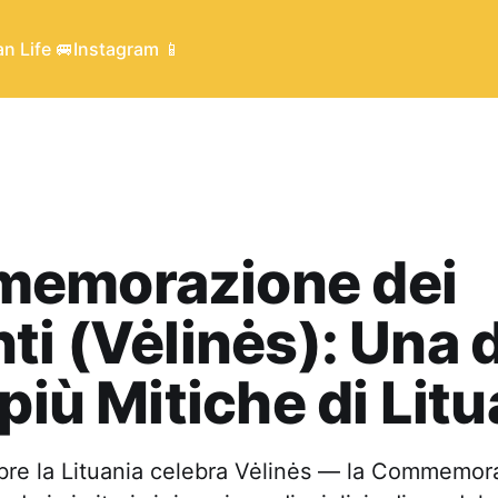
n Life 🚐
Instagram 📱
emorazione dei
ti (Vėlinės): Una d
 più Mitiche di Lit
re la Lituania celebra Vėlinės — la Commemor