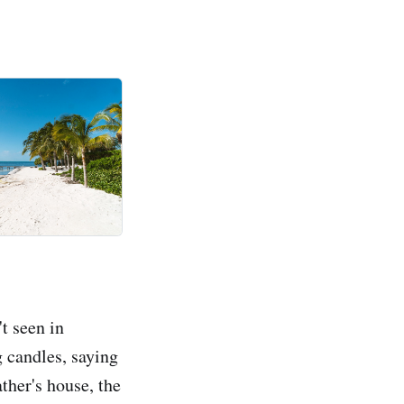
t seen in
 candles, saying
ther's house, the