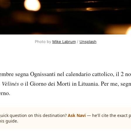
Photo by 
Mike Labrum
 / 
Unsplash
embre segna Ognissanti nel calendario cattolico, il 2 n
e
Vėlinės
o il Giorno dei Morti in Lituania. Per me, segn
erno.
quick question on this destination?
Ask Navi
— he'll cite the exact
his guide.