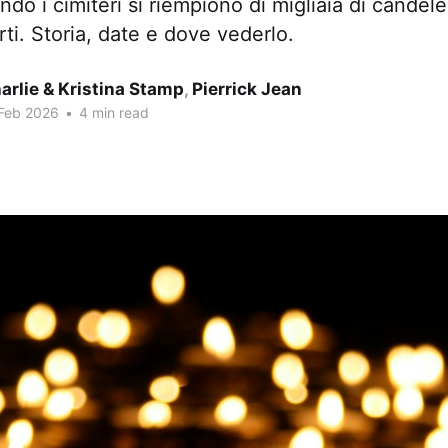
do i cimiteri si riempiono di migliaia di candele
rti. Storia, date e dove vederlo.
arlie & Kristina Stamp
,
Pierrick Jean
 Feb 2026
•
4 min read