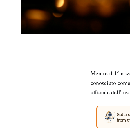
Mentre il 1° nov
conosciuto com
ufficiale dell'inv
Got a 
from t