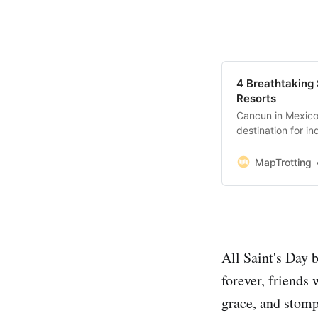
4 Breathtaking
Resorts
Cancun in Mexico 
destination for i
high-end Mexican 
and around the Yu
MapTrotting
to Cancun and fo
All Saint's Day 
forever, friends
grace, and stomp