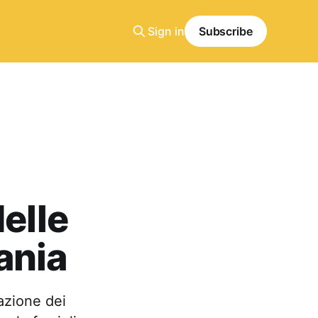
Sign in
Subscribe
elle
uania
azione dei