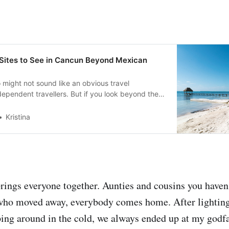
 Sites to See in Cancun Beyond Mexican
might not sound like an obvious travel
ndependent travellers. But if you look beyond the
resorts, there are quirky things to do and see in
catán Peninsula. Recently I went on a work trip
Kristina
und myself in
brings everyone together. Aunties and cousins you haven'
 who moved away, everybody comes home. After lighting
ing around in the cold, we always ended up at my godfa