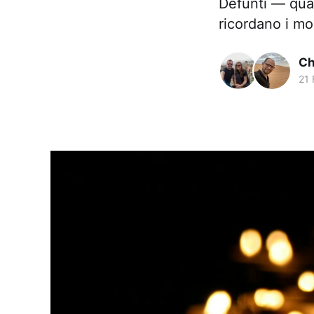
Defunti — quan
ricordano i mo
Ch
21