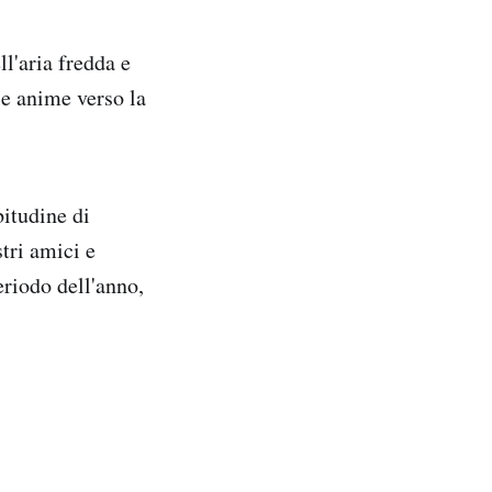
ll'aria fredda e
lle anime verso la
bitudine di
stri amici e
eriodo dell'anno,