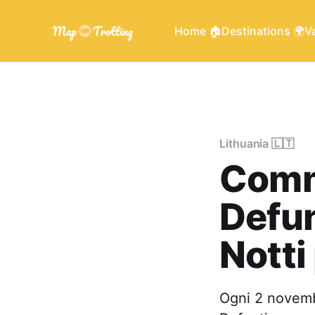
Home 🏠
Destinations 🌍
Va
Lithuania 🇱🇹
Comm
Defun
Notti
Ogni 2 novemb