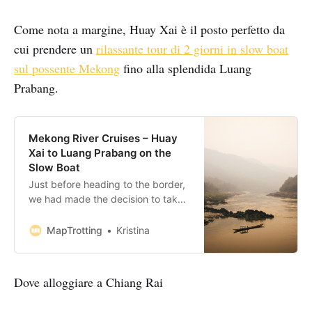
Come nota a margine, Huay Xai è il posto perfetto da
cui prendere un
rilassante tour di 2 giorni in slow boat
sul possente Mekong
fino alla splendida Luang
Prabang.
Mekong River Cruises – Huay
Xai to Luang Prabang on the
Slow Boat
Just before heading to the border,
we had made the decision to take
the Mekong River cruise on a ‘slow
boat’ from northern Laos,
MapTrotting
Kristina
southwards to the town of Luang
Prabang. After a successful border
crossing from Thailand to Laos the
Dove alloggiare a Chiang Rai
previous day and a good night’s
sleep in the