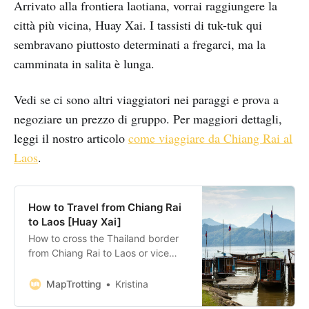
Arrivato alla frontiera laotiana, vorrai raggiungere la
città più vicina, Huay Xai. I tassisti di tuk-tuk qui
sembravano piuttosto determinati a fregarci, ma la
camminata in salita è lunga.
Vedi se ci sono altri viaggiatori nei paraggi e prova a
negoziare un prezzo di gruppo. Per maggiori dettagli,
leggi il nostro articolo
come viaggiare da Chiang Rai al
Laos
.
How to Travel from Chiang Rai
to Laos [Huay Xai]
How to cross the Thailand border
from Chiang Rai to Laos or vice
versa. Bus times and transport
options for travelling between both
MapTrotting
Kristina
countries.