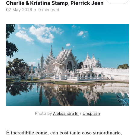
Charlie & Kristina Stamp
,
Pierrick Jean
07 May 2026
•
9 min read
Photo by 
Aleksandra B.
 / 
Unsplash
È incredibile come, con così tante cose straordinarie,