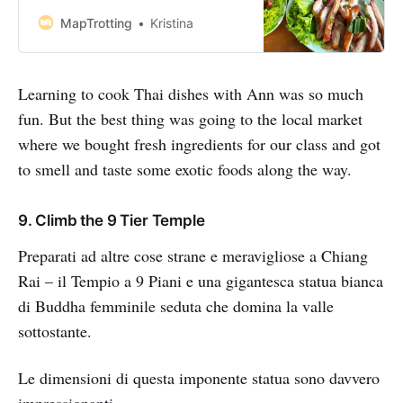
homestay? We’d been travelling
around Thailand for nearly a month
MapTrotting
Kristina
when we decided it was time to
learn the secrets of the delicious
Thai cuisine. If you are planning to
Learning to cook Thai dishes with Ann was so much
take A Thai cooking class in Chiang
fun. But the best thing was going to the local market
where we bought fresh ingredients for our class and got
to smell and taste some exotic foods along the way.
9. Climb the 9 Tier Temple
Preparati ad altre cose strane e meravigliose a Chiang
Rai – il Tempio a 9 Piani e una gigantesca statua bianca
di Buddha femminile seduta che domina la valle
sottostante.
Le dimensioni di questa imponente statua sono davvero
impressionanti.