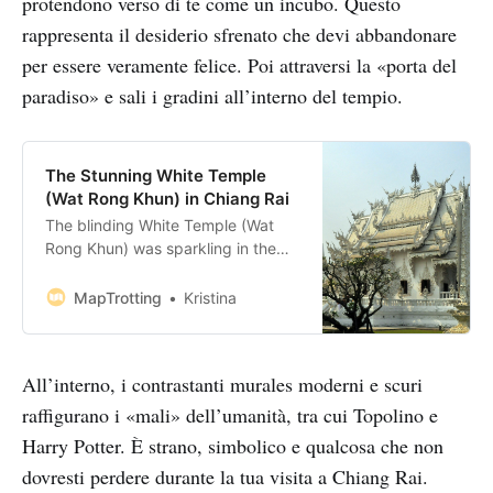
protendono verso di te come un incubo. Questo
rappresenta il desiderio sfrenato che devi abbandonare
per essere veramente felice. Poi attraversi la «porta del
paradiso» e sali i gradini all’interno del tempio.
The Stunning White Temple
(Wat Rong Khun) in Chiang Rai
The blinding White Temple (Wat
Rong Khun) was sparkling in the
sun upon our arrival. If there’s one,
a rather unexpected sight to
MapTrotting
Kristina
behold in Chiang Rai, this is it.
Bookings: Some of the links in this
article are affiliate links. This means
All’interno, i contrastanti murales moderni e scuri
that if you choose to make a
raffigurano i «mali» dell’umanità, tra cui Topolino e
Harry Potter. È strano, simbolico e qualcosa che non
dovresti perdere durante la tua visita a Chiang Rai.