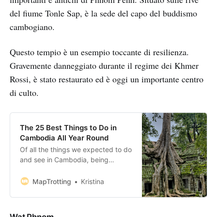
del fiume Tonle Sap, è la sede del capo del buddismo
cambogiano.
Questo tempio è un esempio toccante di resilienza.
Gravemente danneggiato durante il regime dei Khmer
Rossi, è stato restaurato ed è oggi un importante centro
di culto.
The 25 Best Things to Do in
Cambodia All Year Round
Of all the things we expected to do
and see in Cambodia, being
shocked, heartbroken and
speechless, was never part of our
MapTrotting
Kristina
itinerary. Cambodia has a history
that is both glorious and horrifying
in equal measure. Once the head
Wat Phnom