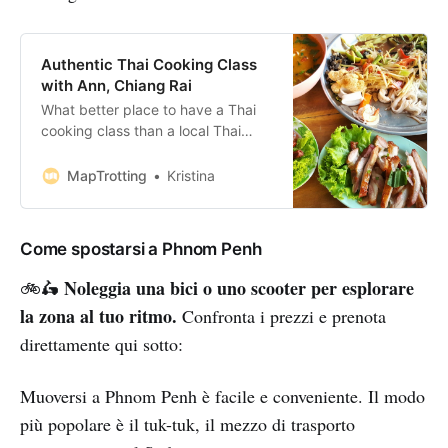
Authentic Thai Cooking Class
with Ann, Chiang Rai
What better place to have a Thai
cooking class than a local Thai
homestay? We’d been travelling
around Thailand for nearly a month
MapTrotting
Kristina
when we decided it was time to
learn the secrets of the delicious
Thai cuisine. If you are planning to
Come spostarsi a Phnom Penh
take A Thai cooking class in Chiang
Noleggia una bici o uno scooter per esplorare
🚲🛵
la zona al tuo ritmo.
Confronta i prezzi e prenota
direttamente qui sotto:
Muoversi a Phnom Penh è facile e conveniente. Il modo
più popolare è il tuk-tuk, il mezzo di trasporto