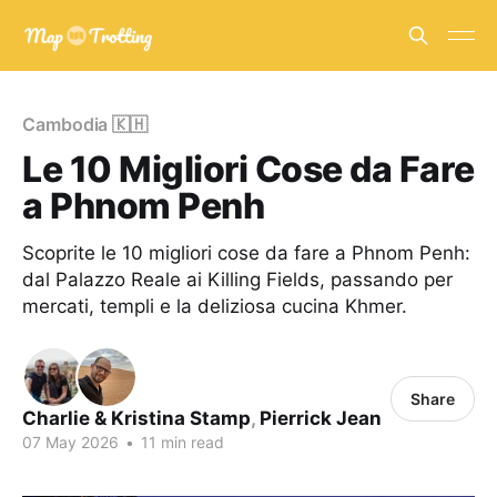
Cambodia 🇰🇭
Le 10 Migliori Cose da Fare
a Phnom Penh
Scoprite le 10 migliori cose da fare a Phnom Penh:
dal Palazzo Reale ai Killing Fields, passando per
mercati, templi e la deliziosa cucina Khmer.
Share
Charlie & Kristina Stamp
,
Pierrick Jean
07 May 2026
•
11 min read