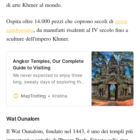
di arte Khmer al mondo.
Ospita oltre 14.000 pezzi che coprono secoli di
storia
cambogiana
, da manufatti risalenti al IV secolo fino a
sculture dell'impero Khmer.
Angkor Temples, Our Complete
Guide to Visiting
We never expected to enjoy three
long, sweaty days of exploring the
Angkor Temples in Cambodia quite
as much as we did. Just north of
MapTrotting
Kristina
Siem Reap lies the stunning 400
square kilometres Angkor
Archaeological Park. This UNESCO
Wat Ounalom
World Heritage Site is home to
more than 50 ancient Khmer
Il Wat Ounalom, fondato nel 1443, è uno dei templi più
Empire
importanti e antichi di Phnom Penh. Situato sulle rive