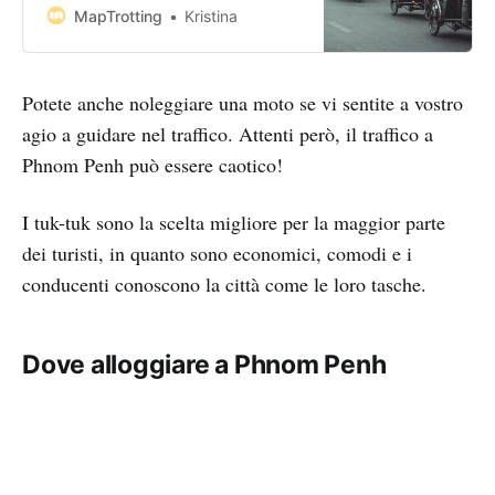
Thailand to the west. And while it
MapTrotting
Kristina
can be confusing and annoying at
times, you’ll soon discover a
country with a rich and painful past
Potete anche noleggiare una moto se vi sentite a vostro
looking towards a bright
agio a guidare nel traffico. Attenti però, il traffico a
Phnom Penh può essere caotico!
I tuk-tuk sono la scelta migliore per la maggior parte
dei turisti, in quanto sono economici, comodi e i
conducenti conoscono la città come le loro tasche.
Dove alloggiare a Phnom Penh