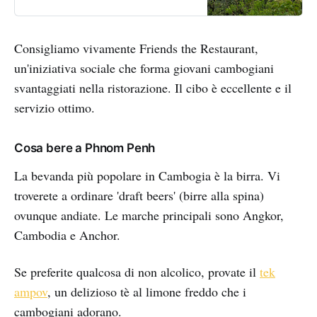
enough things to do in Kampot to
keep you entertained for days.
Kampot is best known for its
Consigliamo vivamente Friends the Restaurant,
organic pepper farms, which
should absolutely visit. It’s
un'iniziativa sociale che forma giovani cambogiani
svantaggiati nella ristorazione. Il cibo è eccellente e il
servizio ottimo.
Cosa bere a Phnom Penh
La bevanda più popolare in Cambogia è la birra. Vi
troverete a ordinare 'draft beers' (birre alla spina)
ovunque andiate. Le marche principali sono Angkor,
Cambodia e Anchor.
Se preferite qualcosa di non alcolico, provate il
tek
ampov
, un delizioso tè al limone freddo che i
cambogiani adorano.