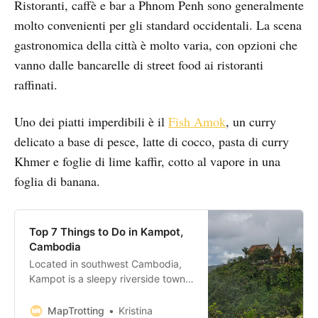
Ristoranti, caffè e bar a Phnom Penh sono generalmente
molto convenienti per gli standard occidentali. La scena
gastronomica della città è molto varia, con opzioni che
vanno dalle bancarelle di street food ai ristoranti
raffinati.
Uno dei piatti imperdibili è il
Fish Amok
, un curry
delicato a base di pesce, latte di cocco, pasta di curry
Khmer e foglie di lime kaffir, cotto al vapore in una
foglia di banana.
Top 7 Things to Do in Kampot,
Cambodia
Located in southwest Cambodia,
Kampot is a sleepy riverside town.
But don’t get fooled by the word
‘sleepy’, there are more than
MapTrotting
Kristina