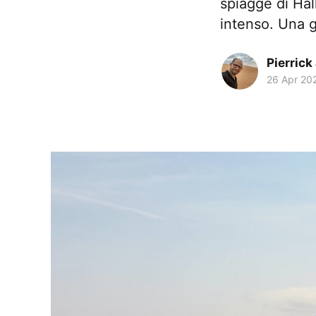
spiagge di Hal
intenso. Una g
Pierrick
26 Apr 20