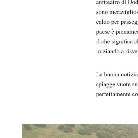
anfiteatro di Dod
sono meravigliosi
caldo per passegg
paese è pienamen
il che significa 
iniziando a risve
La buona notizia
spiagge vuote sul
perfettamente con