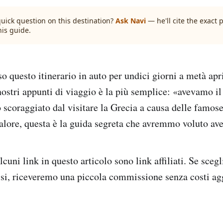
quick question on this destination?
Ask Navi
— he'll cite the exact
his guide.
questo itinerario in auto per undici giorni a metà april
nostri appunti di viaggio è la più semplice: «avevamo il
o scoraggiato dal visitare la Grecia a causa delle famose 
calore, questa è la guida segreta che avremmo voluto av
cuni link in questo articolo sono link affiliati. Se scegl
ssi, riceveremo una piccola commissione senza costi agg