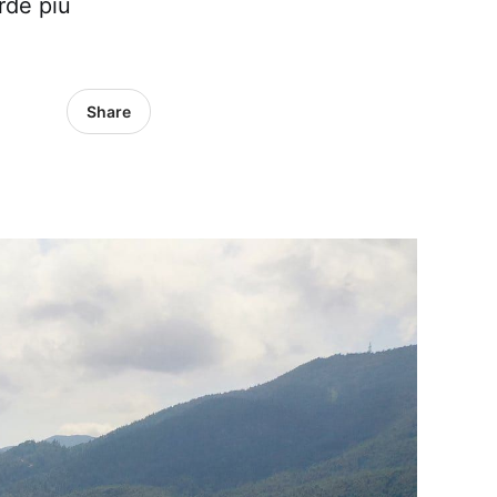
rde più
Share