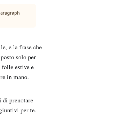
 paragraph
e, e la frase che
 posto solo per
folle estive e
ere in mano.
i di prenotare
iuntivi per te.