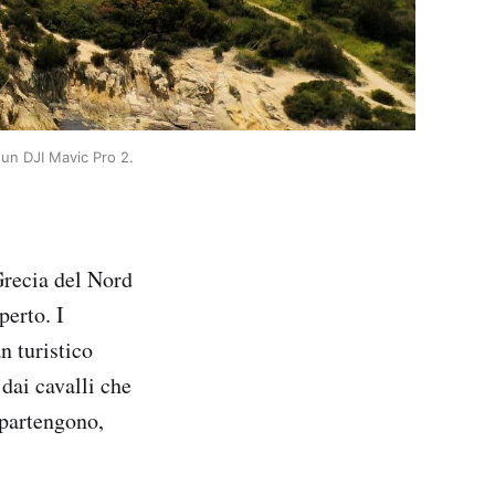
 un DJI Mavic Pro 2.
 Grecia del Nord
perto. I
 turistico
 dai cavalli che
ppartengono,