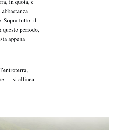
ra, in quota, e
 è abbastanza
. Soprattutto, il
n questo periodo,
 sta appena
'entroterra,
ne — si allinea