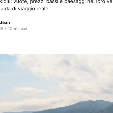
kidiki vuote, prezzi bassi e paesaggi nel loro ve
uida di viaggio reale.
 Jean
26
•
12 min read