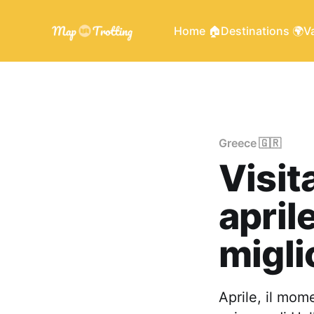
Home 🏠
Destinations 🌍
Va
Greece 🇬🇷
Visit
april
migli
Aprile, il mom