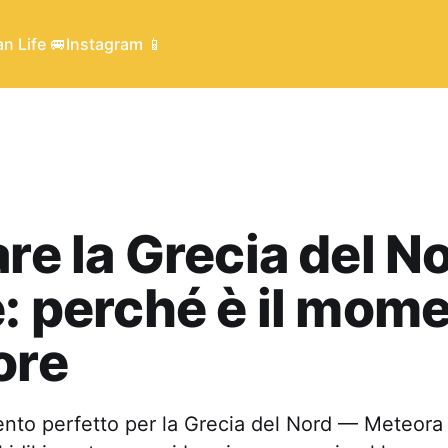
n Life 🚐
Instagram 📱
are la Grecia del No
e: perché è il mom
ore
ento perfetto per la Grecia del Nord — Meteora