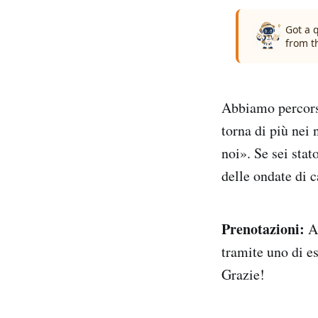
Got a 
from t
Abbiamo percorso 
torna di più nei 
noi». Se sei stat
delle ondate di 
Prenotazioni:
Al
tramite uno di e
Grazie!