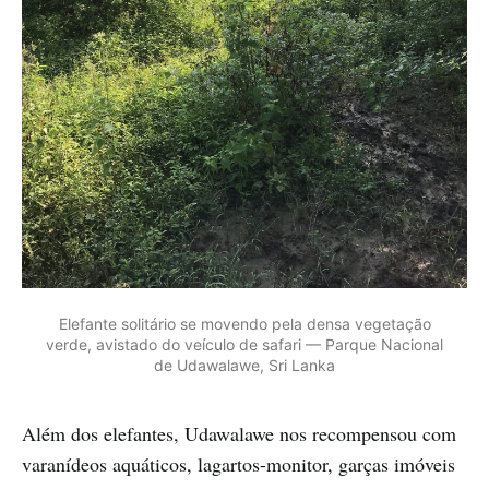
Elefante solitário se movendo pela densa vegetação
verde, avistado do veículo de safari — Parque Nacional
de Udawalawe, Sri Lanka
Além dos elefantes, Udawalawe nos recompensou com
varanídeos aquáticos, lagartos-monitor, garças imóveis