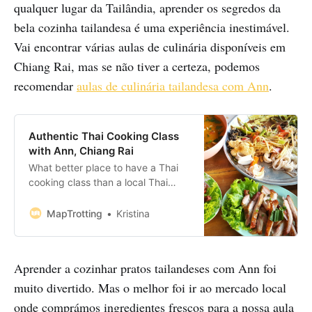
qualquer lugar da Tailândia, aprender os segredos da
bela cozinha tailandesa é uma experiência inestimável.
Vai encontrar várias aulas de culinária disponíveis em
Chiang Rai, mas se não tiver a certeza, podemos
recomendar
aulas de culinária tailandesa com Ann
.
Authentic Thai Cooking Class
with Ann, Chiang Rai
What better place to have a Thai
cooking class than a local Thai
homestay? We’d been travelling
around Thailand for nearly a month
MapTrotting
Kristina
when we decided it was time to
learn the secrets of the delicious
Thai cuisine. If you are planning to
Aprender a cozinhar pratos tailandeses com Ann foi
take A Thai cooking class in Chiang
muito divertido. Mas o melhor foi ir ao mercado local
onde comprámos ingredientes frescos para a nossa aula