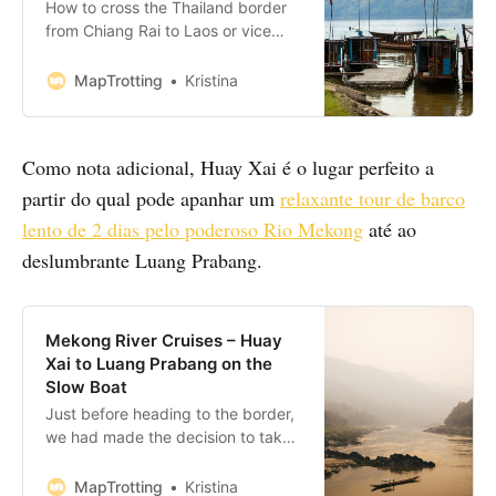
How to cross the Thailand border
from Chiang Rai to Laos or vice
versa. Bus times and transport
options for travelling between both
MapTrotting
Kristina
countries.
Como nota adicional, Huay Xai é o lugar perfeito a
partir do qual pode apanhar um
relaxante tour de barco
lento de 2 dias pelo poderoso Rio Mekong
até ao
deslumbrante Luang Prabang.
Mekong River Cruises – Huay
Xai to Luang Prabang on the
Slow Boat
Just before heading to the border,
we had made the decision to take
the Mekong River cruise on a ‘slow
boat’ from northern Laos,
MapTrotting
Kristina