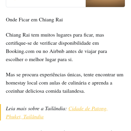
southwards to the town of Luang
Prabang. After a successful border
crossing from Thailand to Laos the
Onde Ficar em Chiang Rai
previous day and a good night’s
sleep in the
Chiang Rai tem muitos lugares para ficar, mas
certifique-se de verificar disponibilidade em
Booking.com ou no Airbnb antes de viajar para
escolher o melhor lugar para si.
Mas se procura experiências únicas, tente encontrar um
homestay local com aulas de culinária e aprenda a
cozinhar deliciosa comida tailandesa.
Leia mais sobre a Tailândia:
Cidade de Patong,
Phuket, Tailândia