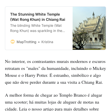
The Stunning White Temple
(Wat Rong Khun) in Chiang Rai
The blinding White Temple (Wat
Rong Khun) was sparkling in the
sun upon our arrival. If there’s one,
a rather unexpected sight to
MapTrotting
Kristina
behold in Chiang Rai, this is it.
Bookings: Some of the links in this
article are affiliate links. This means
No interior, os contrastantes murais modernos e escuros
that if you choose to make a
retratam os "males" da humanidade, incluindo o Mickey
Mouse e o Harry Potter. É estranho, simbólico e algo
que não deve perder durante a sua visita a Chiang Rai.
A melhor forma de chegar ao Templo Branco é alugar
uma scooter; há muitas lojas de aluguer de motas na
cidade. Leia o nosso artigo para mais detalhes sobre