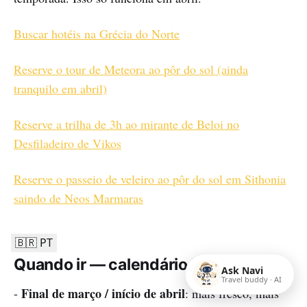
Buscar hotéis na Grécia do Norte
Reserve o tour de Meteora ao pôr do sol (ainda
tranquilo em abril)
Reserve a trilha de 3h ao mirante de Beloi no
Desfiladeiro de Vikos
Reserve o passeio de veleiro ao pôr do sol em Sithonia
saindo de Neos Marmaras
🇧🇷 PT
Quando ir — calendário honesto
Ask Navi
Travel buddy · AI
Final de março / início de abril
-
: mais fresco, mais