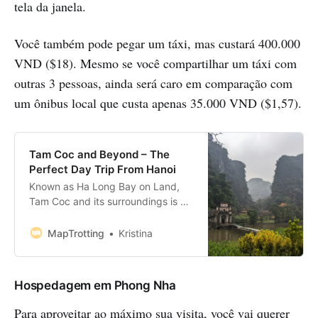
tela da janela.
Você também pode pegar um táxi, mas custará 400.000
VND ($18). Mesmo se você compartilhar um táxi com
outras 3 pessoas, ainda será caro em comparação com
um ônibus local que custa apenas 35.000 VND ($1,57).
Tam Coc and Beyond – The
Perfect Day Trip From Hanoi
Known as Ha Long Bay on Land,
Tam Coc and its surroundings is a
place of natural wonders. Adorned
with sunken rice fields, glorious
MapTrotting
Kristina
karst and the scenic Ngo Dong
River, the area offers many things
to see and do for all kinds of
Hospedagem em Phong Nha
visitors. Located in Ninh Binh
Province,
Para aproveitar ao máximo sua visita, você vai querer