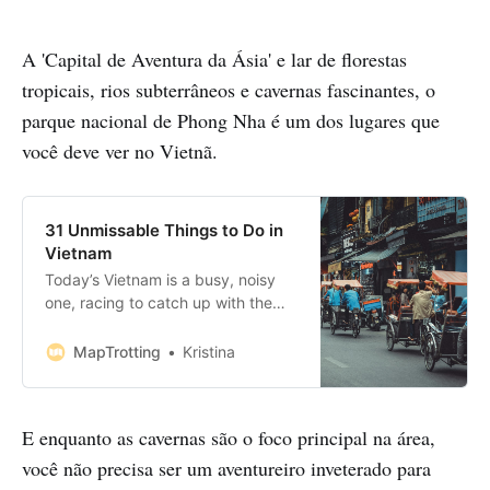
A 'Capital de Aventura da Ásia' e lar de florestas
tropicais, rios subterrâneos e cavernas fascinantes, o
parque nacional de Phong Nha é um dos lugares que
você deve ver no Vietnã.
31 Unmissable Things to Do in
Vietnam
Today’s Vietnam is a busy, noisy
one, racing to catch up with the
progress of China to the north and
Thailand to the west. And while it
MapTrotting
Kristina
can be confusing and annoying at
times, you’ll soon discover a
country with a rich and painful past
E enquanto as cavernas são o foco principal na área,
looking towards a bright
você não precisa ser um aventureiro inveterado para