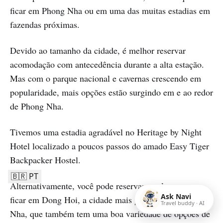
ficar em Phong Nha ou em uma das muitas estadias em
fazendas próximas.
Devido ao tamanho da cidade, é melhor reservar
acomodação com antecedência durante a alta estação.
Mas com o parque nacional e cavernas crescendo em
popularidade, mais opções estão surgindo em e ao redor
de Phong Nha.
Tivemos uma estadia agradável no Heritage by Night
Hotel localizado a poucos passos do amado Easy Tiger
Backpacker Hostel.
🇧🇷 PT
Alternativamente, você pode reservar um lugar para
Ask Navi
ficar em Dong Hoi, a cidade mais próxima de Phong
Travel buddy · AI
Nha, que também tem uma boa variedade de opções de