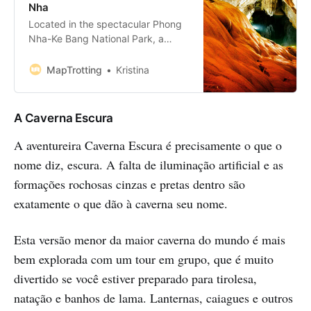
Nha
Located in the spectacular Phong
Nha-Ke Bang National Park, a
UNESCO World Heritage Site, the
Paradise Cave in Vietnam is a
MapTrotting
Kristina
must-see destination in Vietnam.
Home to the 360-million-year-old
rock formations, the 31 km-long
A Caverna Escura
Thien Duong Cave is the longest
and the most beautiful cave in
A aventureira Caverna Escura é precisamente o que o
Phong Nha, th…
nome diz, escura. A falta de iluminação artificial e as
formações rochosas cinzas e pretas dentro são
exatamente o que dão à caverna seu nome.
Esta versão menor da maior caverna do mundo é mais
bem explorada com um tour em grupo, que é muito
divertido se você estiver preparado para tirolesa,
natação e banhos de lama. Lanternas, caiagues e outros