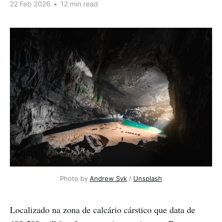
22 Feb 2026
•
12 min read
Photo by 
Andrew Svk
 / 
Unsplash
Localizado na zona de calcário cárstico que data de