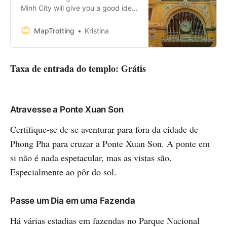
Minh City will give you a good idea
of what there is to see and do in
Saigon. On this list, you’ll find a
MapTrotting
Kristina
good mix of historic, cultural and
fun experiences, all of which you
can enjoy during your stay
Taxa de entrada do templo: Grátis
Atravesse a Ponte Xuan Son
Certifique-se de se aventurar para fora da cidade de
Phong Pha para cruzar a Ponte Xuan Son. A ponte em
si não é nada espetacular, mas as vistas são.
Especialmente ao pôr do sol.
Passe um Dia em uma Fazenda
Há várias estadias em fazendas no Parque Nacional