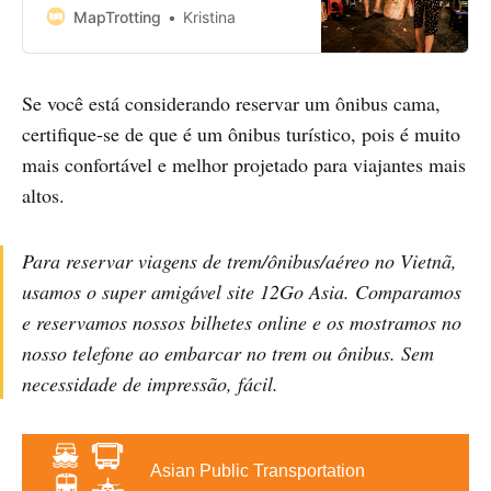
museums to visit, dramatic shows
MapTrotting
Kristina
to watch and cultural monuments
to admire. With vast history and
modern approach, it’s a city that’s
Se você está considerando reservar um ônibus cama,
easy to fall in love with. Bookings:
Some of the
certifique-se de que é um ônibus turístico, pois é muito
mais confortável e melhor projetado para viajantes mais
altos.
Para reservar viagens de trem/ônibus/aéreo no Vietnã,
usamos o super amigável site 12Go Asia. Comparamos
e reservamos nossos bilhetes online e os mostramos no
nosso telefone ao embarcar no trem ou ônibus. Sem
necessidade de impressão, fácil.
Asian Public Transportation