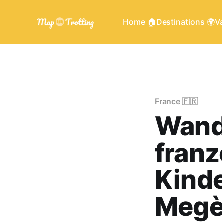
Home 🏠
Destinations 🌍
Va
France 🇫🇷
Wand
franz
Kinde
Megè