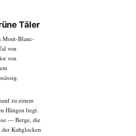
rüne Täler
es Mont-Blanc-
Tal von
dor von
nem
nsässig.
inauf zu einem
n Hängen liegt.
sse — Berge, die
ln der Kuhglocken