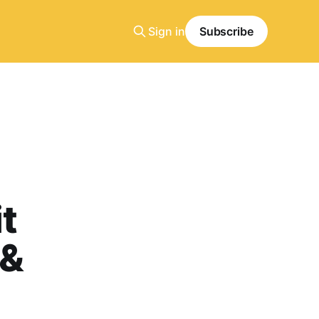
Sign in
Subscribe
t
 &