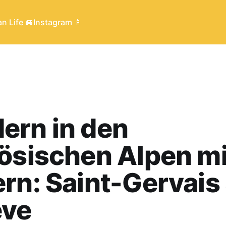
n Life 🚐
Instagram 📱
ern in den
ösischen Alpen mi
rn: Saint-Gervais
ve