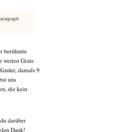
 paragraph
er berühmte
e weiten Grate
Kinder, damals 9
bst uns
en, die kein
 du darüber
ielen Dank!