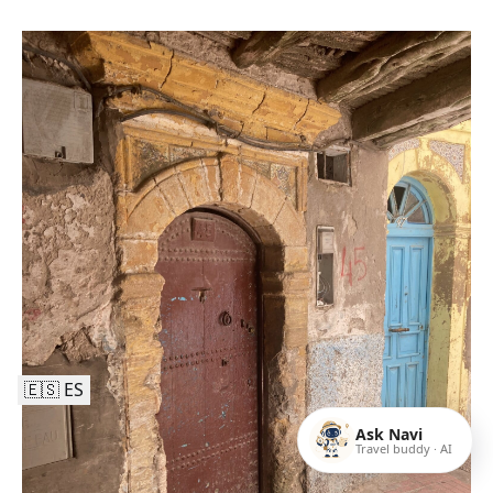
🇪🇸 ES
Ask Navi
Travel buddy · AI