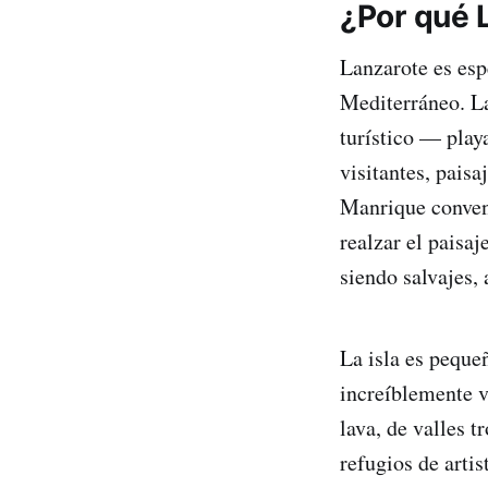
¿Por qué 
Lanzarote es esp
Mediterráneo. La
turístico — play
visitantes, paisa
Manrique convenc
realzar el paisa
siendo salvajes,
La isla es pequ
increíblemente v
lava, de valles t
refugios de artis