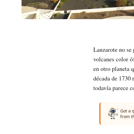
Lanzarote no se 
volcanes color ó
en otro planeta 
década de 1730 r
todavía parece co
Got a 
from t