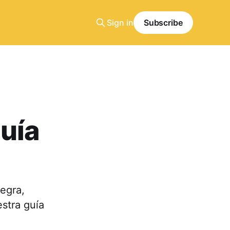
Sign in
Subscribe
guía
egra,
stra guía