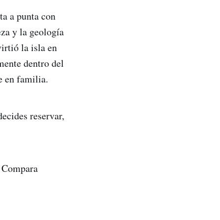
ta a punta con
eza y la geología
rtió la isla en
mente dentro del
e en familia.
decides reservar,
Compara