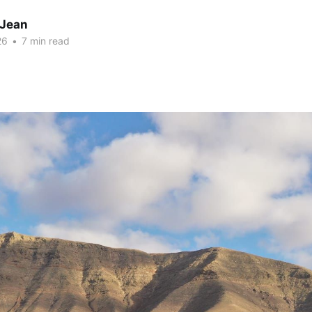
 Jean
26
•
7 min read