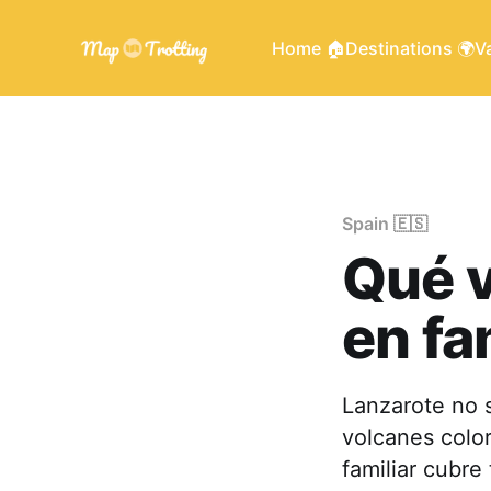
Home 🏠
Destinations 🌍
Va
Spain 🇪🇸
Qué v
en fa
Lanzarote no 
volcanes color
familiar cubre 