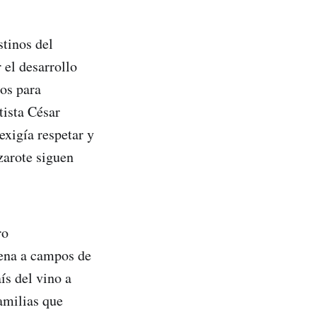
stinos del
 el desarrollo
dos para
tista César
exigía respetar y
zarote siguen
ro
rena a campos de
ís del vino a
familias que