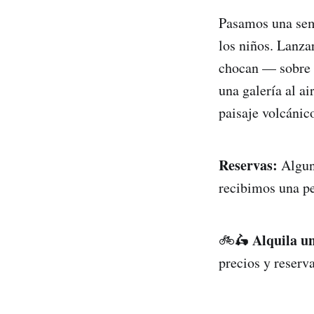
Pasamos una sema
los niños. Lanzar
chocan — sobre t
una galería al a
paisaje volcánic
Reservas:
Alguno
recibimos una pe
Alquila un
🚲🛵
precios y reserv