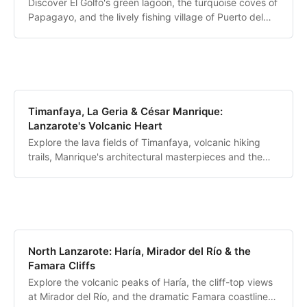
Discover El Golfo's green lagoon, the turquoise coves of
Papagayo, and the lively fishing village of Puerto del
Carmen.
Timanfaya, La Geria & César Manrique:
Lanzarote's Volcanic Heart
Explore the lava fields of Timanfaya, volcanic hiking
trails, Manrique's architectural masterpieces and the
unique wine region of La Geria.
North Lanzarote: Haría, Mirador del Río & the
Famara Cliffs
Explore the volcanic peaks of Haría, the cliff-top views
at Mirador del Río, and the dramatic Famara coastline