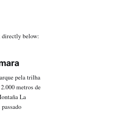
directly below:
amara
rque pela trilha
e 2.000 metros de
 Montaña La
m passado