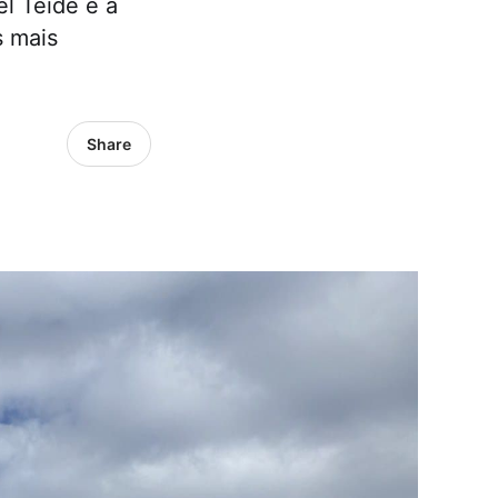
l Teide é a
s mais
Share