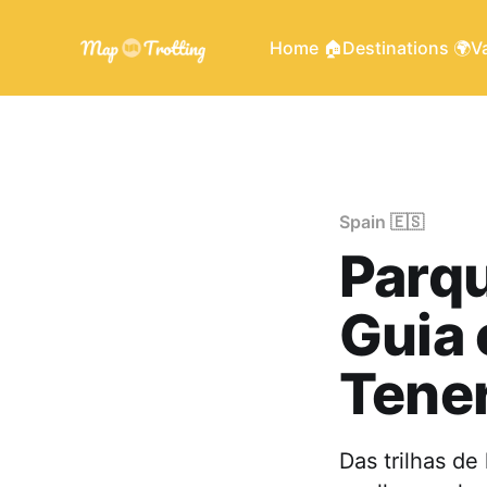
Home 🏠
Destinations 🌍
Va
Spain 🇪🇸
Parqu
Guia 
Tener
Das trilhas de