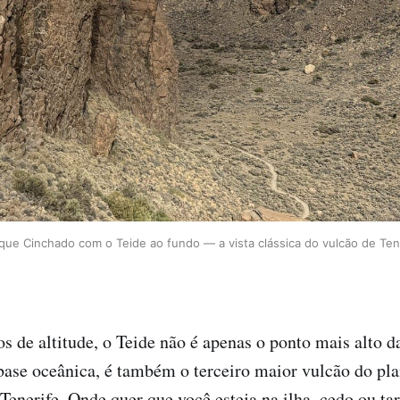
ue Cinchado com o Teide ao fundo — a vista clássica do vulcão de Ten
 de altitude, o Teide não é apenas o ponto mais alto
ase oceânica, é também o terceiro maior vulcão do pla
 Tenerife. Onde quer que você esteja na ilha, cedo ou ta