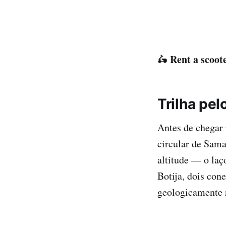
Rent a scoote
🛵
Trilha pe
Antes de chegar
circular de Sama
altitude — o laç
Botija, dois con
geologicamente 