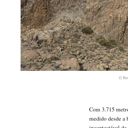
O Roq
Com 3.715 metros
medido desde a b
incontestável de