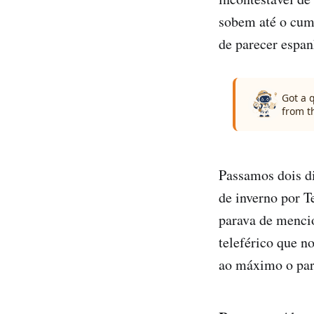
sobem até o cume
de parecer espan
Got a 
from t
Passamos dois di
de inverno por T
parava de mencio
teleférico que n
ao máximo o par