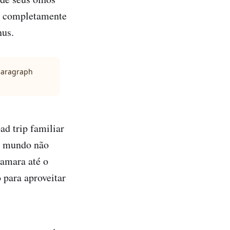
xa completamente
nus.
 paragraph
ad trip familiar
do mundo não
Samara até o
 para aproveitar