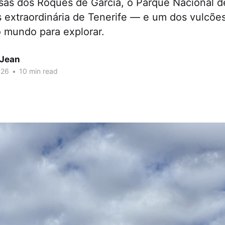
sas dos Roques de García, o Parque Nacional de
 extraordinária de Tenerife — e um dos vulcõe
o mundo para explorar.
 Jean
026
•
10 min read