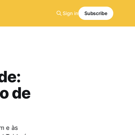
Sign in
Subscribe
de:
o de
 m e às