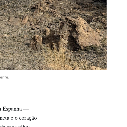
erife.
 da Espanha —
neta e o coração
rde seus olhos