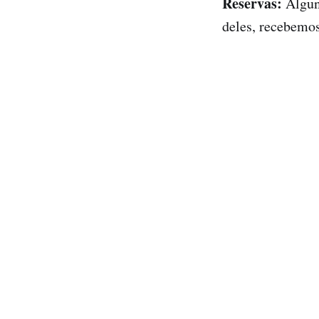
Reservas:
Alguns
deles, recebemo