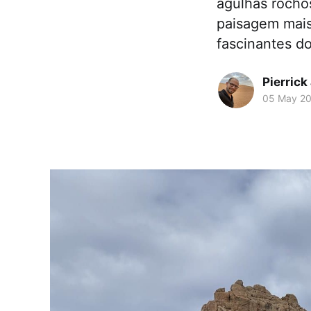
agulhas rocho
paisagem mais
fascinantes d
Pierrick
05 May 2