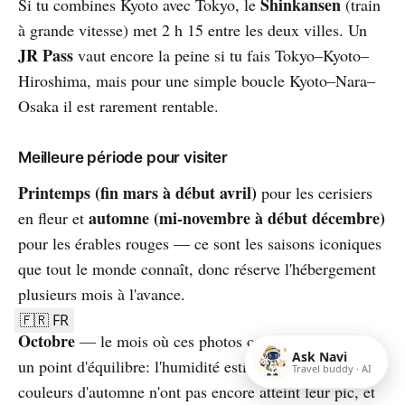
Shinkansen
Si tu combines Kyoto avec Tokyo, le
(train
à grande vitesse) met 2 h 15 entre les deux villes. Un
JR Pass
vaut encore la peine si tu fais Tokyo–Kyoto–
Hiroshima, mais pour une simple boucle Kyoto–Nara–
Osaka il est rarement rentable.
Meilleure période pour visiter
Printemps (fin mars à début avril)
pour les cerisiers
automne (mi-novembre à début décembre)
en fleur et
pour les érables rouges — ce sont les saisons iconiques
que tout le monde connaît, donc réserve l'hébergement
plusieurs mois à l'avance.
🇫🇷 FR
Octobre
— le mois où ces photos ont été prises — est
Ask Navi
un point d'équilibre: l'humidité estivale est partie, les
Travel buddy · AI
couleurs d'automne n'ont pas encore atteint leur pic, et