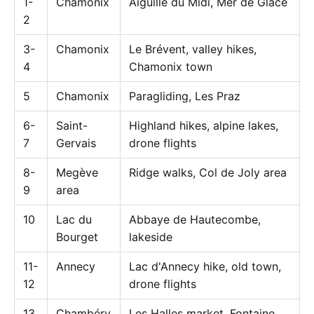
1-
Chamonix
Aiguille du Midi, Mer de Glace
2
3-
Chamonix
Le Brévent, valley hikes,
4
Chamonix town
5
Chamonix
Paragliding, Les Praz
6-
Saint-
Highland hikes, alpine lakes,
7
Gervais
drone flights
8-
Megève
Ridge walks, Col de Joly area
9
area
10
Lac du
Abbaye de Hautecombe,
Bourget
lakeside
11-
Annecy
Lac d'Annecy hike, old town,
12
drone flights
13
Chambéry
Les Halles market, Fontaine