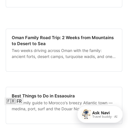
Oman Family Road Trip: 2 Weeks from Mountains
to Desert to Sea
Two weeks driving across Oman with the family:
ancient forts, desert camps, turquoise wadis, and one
of the most underrated family adventures in the Middle
East.
Best Things to Do in Essaouira
🇫🇷 FR
Our family guide to Morocco's breezy Atlantic town —
medina, port, surf and the Douar Noujoum yoga retreat.
Ask Navi
Travel buddy · AI