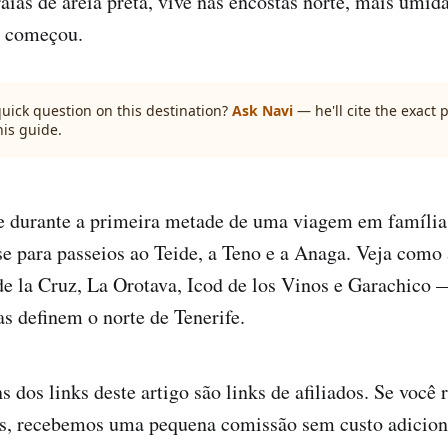
raias de areia preta, vive nas encostas norte, mais úmid
a começou.
quick question on this destination?
Ask Navi
— he'll cite the exact
his guide.
e durante a primeira metade de uma viagem em família 
 para passeios ao Teide, a Teno e a Anaga. Veja como 
 la Cruz, La Orotava, Icod de los Vinos e Garachico 
as definem o norte de Tenerife.
 dos links deste artigo são links de afiliados. Se você 
s, recebemos uma pequena comissão sem custo adiciona