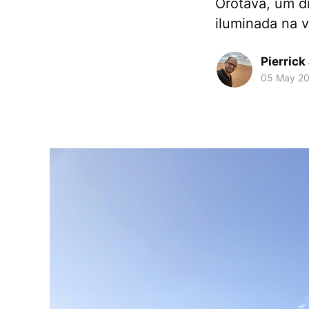
Orotava, um d
iluminada na 
Pierrick
05 May 2