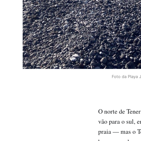
Foto da Playa J
O norte de Teneri
vão para o sul, 
praia — mas o Te