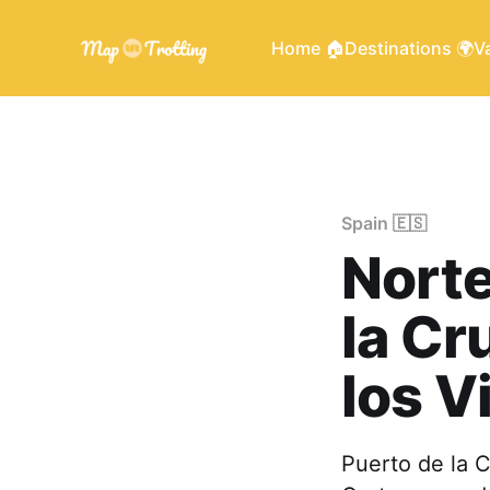
Home 🏠
Destinations 🌍
Va
Spain 🇪🇸
Norte
la Cr
los V
Puerto de la C