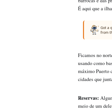
barrocas e das p
É aqui que a ilh
Got a 
from t
Ficamos no nort
usando como base
máximo Puerto de
cidades que junt
Reservas:
Alguns
meio de um dele