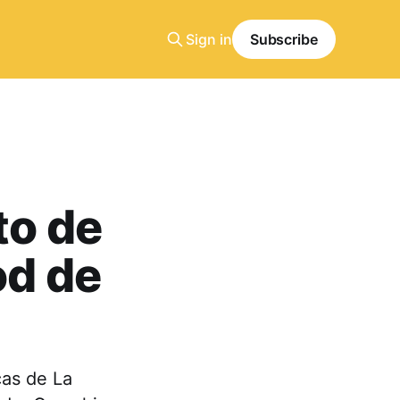
Sign in
Subscribe
to de
od de
cas de La