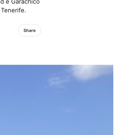
od e Garachico
Tenerife.
Share