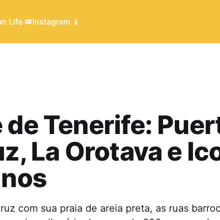
n Life 🚐
Instagram 📱
 de Tenerife: Puer
uz, La Orotava e Ic
inos
ruz com sua praia de areia preta, as ruas barro