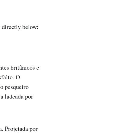
directly below:
ntes britânicos e
sfalto. O
to pesqueiro
ia ladeada por
a. Projetada por