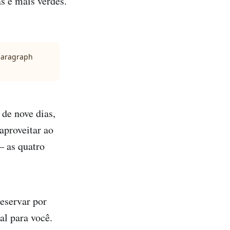
as e mais verdes.
 paragraph
de nove dias,
aproveitar ao
— as quatro
reservar por
l para você.