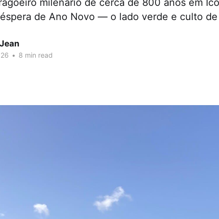
ragoeiro milenário de cerca de 800 anos em Ic
véspera de Ano Novo — o lado verde e culto de 
 Jean
026
•
8 min read