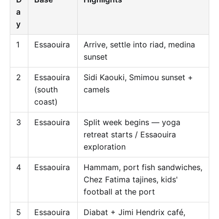
a
y
1
Essaouira
Arrive, settle into riad, medina
sunset
2
Essaouira
Sidi Kaouki, Smimou sunset +
(south
camels
coast)
3
Essaouira
Split week begins — yoga
retreat starts / Essaouira
exploration
4
Essaouira
Hammam, port fish sandwiches,
Chez Fatima tajines, kids'
football at the port
5
Essaouira
Diabat + Jimi Hendrix café,