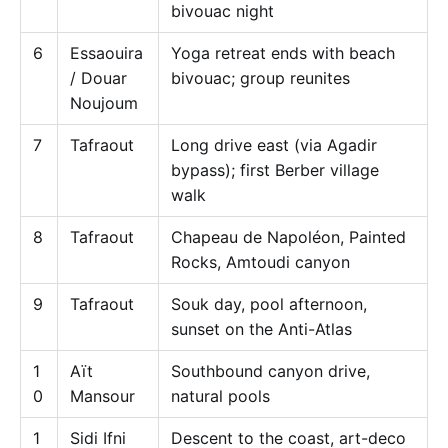
bivouac night
6
Essaouira
Yoga retreat ends with beach
/ Douar
bivouac; group reunites
Noujoum
7
Tafraout
Long drive east (via Agadir
bypass); first Berber village
walk
8
Tafraout
Chapeau de Napoléon, Painted
Rocks, Amtoudi canyon
9
Tafraout
Souk day, pool afternoon,
sunset on the Anti-Atlas
1
Aït
Southbound canyon drive,
0
Mansour
natural pools
1
Sidi Ifni
Descent to the coast, art-deco