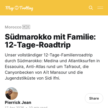
Morocco 🇲🇦
Südmarokko mit Familie:
12-Tage-Roadtrip
Unser vollständiger 12-Tage-Familienroadtrip
durch Südmarokko: Medina und Atlantiksurfen in
Essaouira, Anti-Atlas rund um Tafraout, die
Canyonbecken von Aït Mansour und die
Jugendstilküste von Sidi Ifni.
Share
Pierrick Jean
17 Apr 2026
•
10 min read